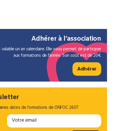
Adhérer à l’association
alable un an calendaire. Elle vous permet de participer
aux formations de l'année. Son coût est de 20€.
Adhérer
sletter
aines dates de formations de ONFOC 2607