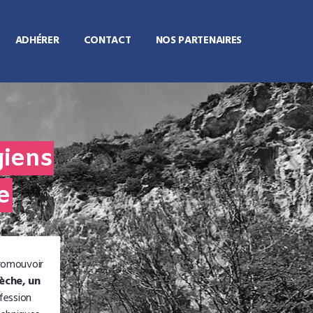
ADHÉRER
CONTACT
NOS PARTENAIRES
giens
e
promouvoir
èche, un
ofession