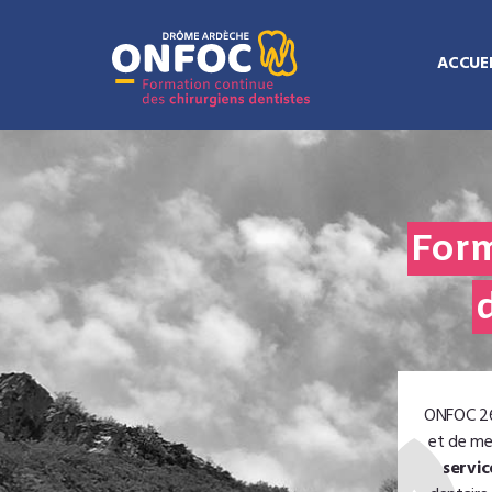
ACCUEI
Form
ONFOC 260
et de me
servi