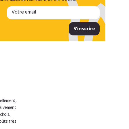
aines dates de formations de ONFOC 2607
ellement,
usivement
chois,
oûts très