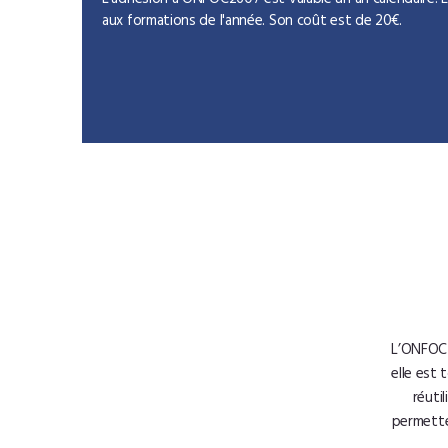
L'adhésion à ONFOC2607 est valable un an calendaire. E
aux formations de l'année. Son coût est de 20€.
L’ONFOC2
elle est
réuti
permette